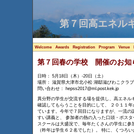
第７回高エネルギ
Welcome
Awards
Registration
Program
Venue
第７回春の学校 開催のお知
日時： 5月18日（木）-20日（土）
場所： 滋賀県大津市北小松 湖邸滋びわこクラブ
問い合わせ： hepss2017@ml.post.kek.jp
異分野の学生が交流する場を提供し、高エネル
確認してもらうことを目的にして、 ２０１１年
ています。今年で７回目になりますが、一流の
すい講義と、 参加者の熱の入った口頭・ポスタ
スクールは大盛況で、毎年たくさんの学生に参
（昨年は学生６２名でした）。 特に、くつろい