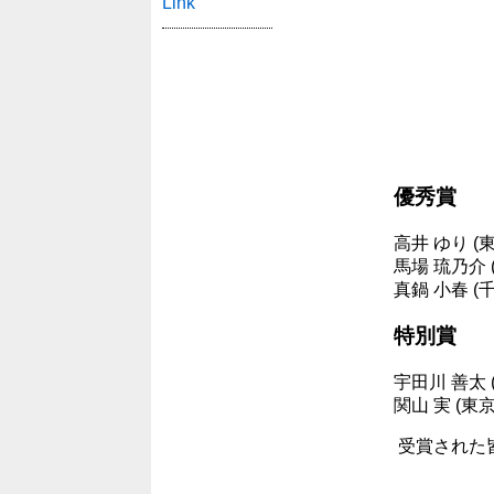
Link
優秀賞
高井 ゆり (
馬場 琉乃介 
真鍋 小春 (
特別賞
宇田川 善太 
関山 実 (東
受賞された